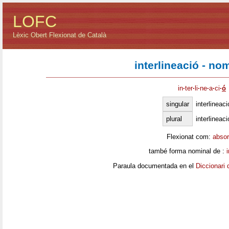
LOFC
Lèxic Obert Flexionat de Català
interlineació - no
in
·
ter
·
li
·
ne
·
a
·
ci
·
ó
singular
interlineaci
plural
interlineac
Flexionat com:
absor
també forma nominal de :
Paraula documentada en el
Diccionari 