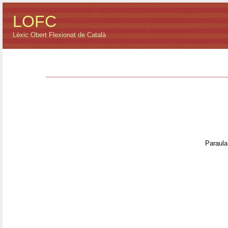
LOFC
Lèxic Obert Flexionat de Català
Paraula