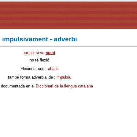
impulsivament - adverbi
im
·
pul
·
si
·
va
·
ment
no té flexió
Flexionat com:
abans
també forma adverbial de :
impulsiu
 documentada en el
Diccionari de la llengua catalana