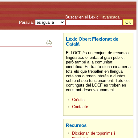
Buscar en el Lèxic
avançada
Paraula:
Lèxic Obert Flexionat de
Català
El LOCF és un conjunt de recursos
lingüístics orientat al gran públic,
però també a la comunitat
científica. Es tracta d’una eina per a
tots els que treballen en llengua
catalana o tenen interès o dubtes
sobre el seu funcionament. Tots els
continguts del LOCF es troben en
constant desenvolupament.
Crèdits
Contacte
Recursos
Diccionari de topònims i
gentilicis