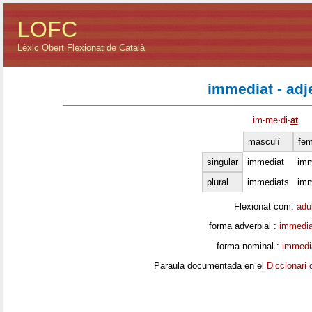
LOFC
Lèxic Obert Flexionat de Català
immediat - adj
im
·
me
·
di
·
at
masculí
fem
singular
immediat
imm
plural
immediats
imm
Flexionat com:
adu
forma adverbial :
immedi
forma nominal :
immedi
Paraula documentada en el
Diccionari 