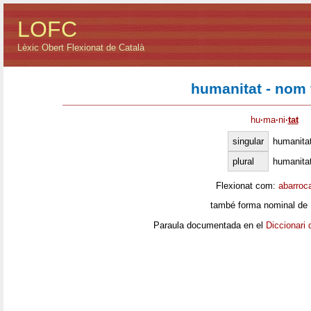
LOFC
Lèxic Obert Flexionat de Català
humanitat - nom
hu
·
ma
·
ni
·
tat
singular
humanita
plural
humanita
Flexionat com:
abarroc
també forma nominal de
Paraula documentada en el
Diccionari 