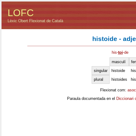
LOFC
Lèxic Obert Flexionat de Català
histoide - adje
his
·
toi
·
de
masculí
fe
singular
histoide
his
plural
histoides
his
Flexionat com:
asoc
Paraula documentada en el
Diccionari 