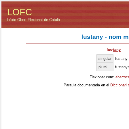
LOFC
Lèxic Obert Flexionat de Català
fustany - nom m
fus
·
tany
singular
fustany
plural
fustany
Flexionat com:
abarroc
Paraula documentada en el
Diccionari 