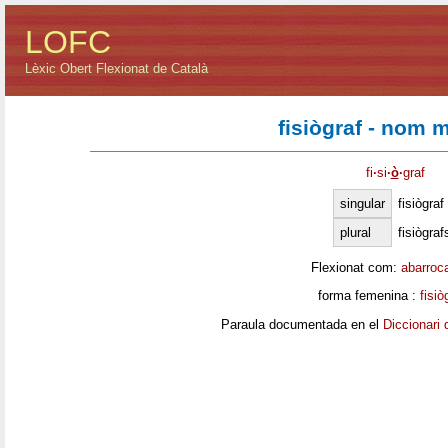
LOFC
Lèxic Obert Flexionat de Català
fisiògraf - nom 
fi
·
si
·
ò
·
graf
singular
fisiògraf
plural
fisiògraf
Flexionat com:
abarroc
forma femenina :
fisiò
Paraula documentada en el
Diccionari 