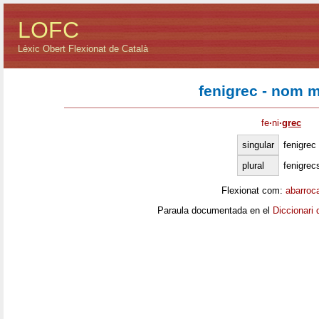
LOFC
Lèxic Obert Flexionat de Català
fenigrec - nom m
fe
·
ni
·
grec
singular
fenigrec
plural
fenigrec
Flexionat com:
abarroc
Paraula documentada en el
Diccionari 