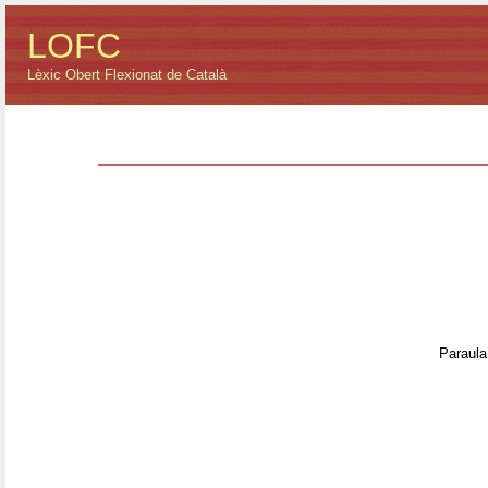
LOFC
Lèxic Obert Flexionat de Català
Paraula