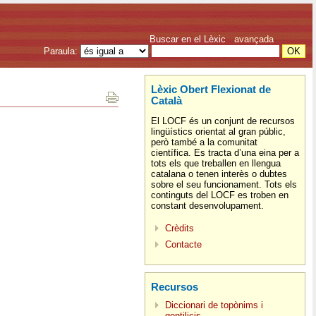
Buscar en el Lèxic
avançada
Paraula:
Lèxic Obert Flexionat de
Català
El LOCF és un conjunt de recursos
lingüístics orientat al gran públic,
però també a la comunitat
científica. Es tracta d’una eina per a
tots els que treballen en llengua
catalana o tenen interès o dubtes
sobre el seu funcionament. Tots els
continguts del LOCF es troben en
constant desenvolupament.
Crèdits
Contacte
Recursos
Diccionari de topònims i
gentilicis