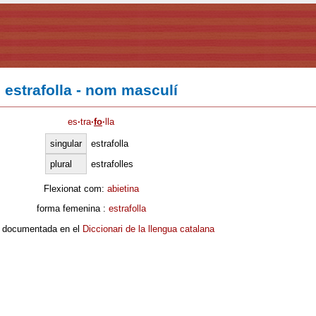
estrafolla - nom masculí
es
·
tra
·
fo
·
lla
singular
estrafolla
plural
estrafolles
Flexionat com:
abietina
forma femenina :
estrafolla
 documentada en el
Diccionari de la llengua catalana