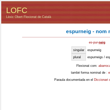
LOFC
Lèxic Obert Flexionat de Català
espurneig - nom 
es
·
pur
·
neig
singular
espurneig
plural
espurneigs / es
Flexionat com:
abarroc
també forma nominal de :
e
Paraula documentada en el
Diccionari 