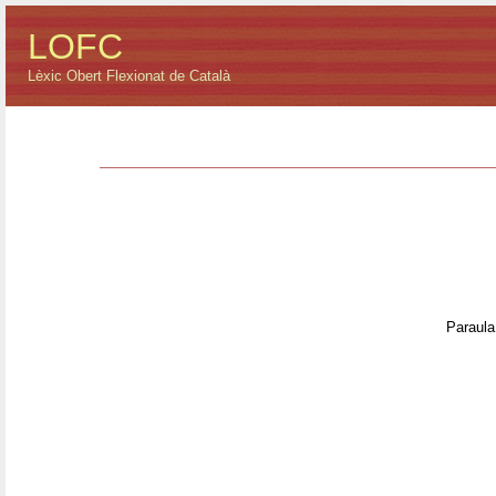
LOFC
Lèxic Obert Flexionat de Català
Paraula