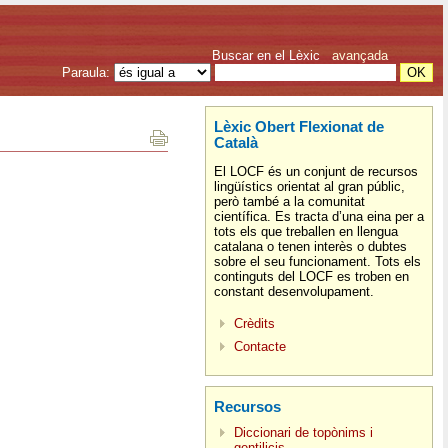
Buscar en el Lèxic
avançada
Paraula:
Lèxic Obert Flexionat de
Català
El LOCF és un conjunt de recursos
lingüístics orientat al gran públic,
però també a la comunitat
científica. Es tracta d’una eina per a
tots els que treballen en llengua
catalana o tenen interès o dubtes
sobre el seu funcionament. Tots els
continguts del LOCF es troben en
constant desenvolupament.
Crèdits
Contacte
Recursos
Diccionari de topònims i
gentilicis