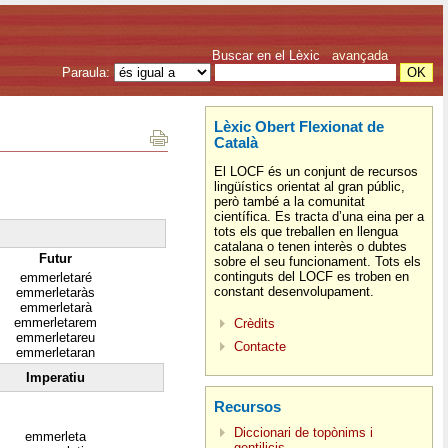
Buscar en el Lèxic
avançada
Paraula:
Lèxic Obert Flexionat de
Català
El LOCF és un conjunt de recursos
lingüístics orientat al gran públic,
però també a la comunitat
científica. Es tracta d’una eina per a
tots els que treballen en llengua
catalana o tenen interès o dubtes
Futur
sobre el seu funcionament. Tots els
continguts del LOCF es troben en
emmerletaré
constant desenvolupament.
emmerletaràs
emmerletarà
emmerletarem
Crèdits
emmerletareu
Contacte
emmerletaran
Imperatiu
Recursos
Diccionari de topònims i
emmerleta
gentilicis