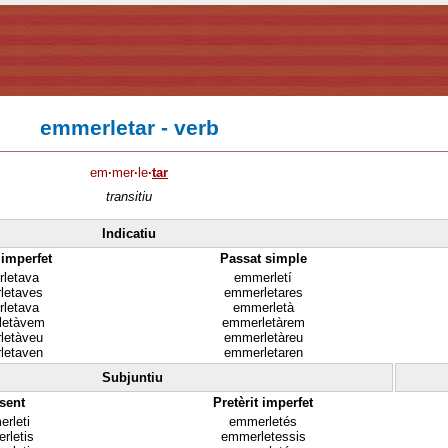
emmerletar - verb
em
·
mer
·
le
·
tar
transitiu
Indicatiu
 imperfet
Passat simple
letava
emmerletí
letaves
emmerletares
letava
emmerletà
letàvem
emmerletàrem
letàveu
emmerletàreu
letaven
emmerletaren
Subjuntiu
sent
Pretèrit imperfet
rleti
emmerletés
rletis
emmerletessis