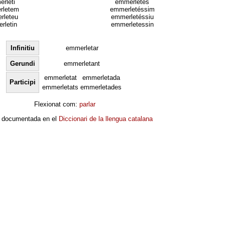
rleti
emmerletés
rletem
emmerletéssim
rleteu
emmerletéssiu
rletin
emmerletessin
Infinitiu
emmerletar
Gerundi
emmerletant
emmerletat
emmerletada
Participi
emmerletats
emmerletades
Flexionat com:
parlar
 documentada en el
Diccionari de la llengua catalana