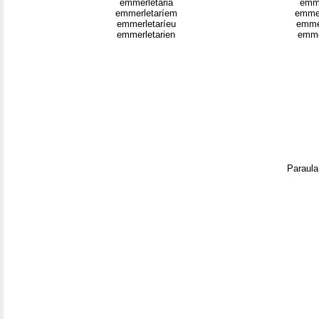
emmerletaria
emme
emmerletaríem
emme
emmerletaríeu
emme
emmerletarien
emme
Paraula