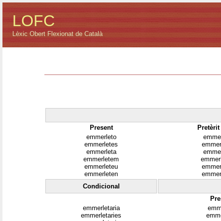
LOFC
Lèxic Obert Flexionat de Català
Present
Pretèrit
emmerleto
emmer
emmerletes
emmer
emmerleta
emmer
emmerletem
emmer
emmerleteu
emmer
emmerleten
emmer
Condicional
Pre
emmerletaria
emme
emmerletaries
emme