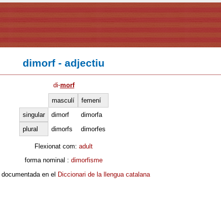
dimorf - adjectiu
di
·
morf
masculí
femení
singular
dimorf
dimorfa
plural
dimorfs
dimorfes
Flexionat com:
adult
forma nominal :
dimorfisme
 documentada en el
Diccionari de la llengua catalana