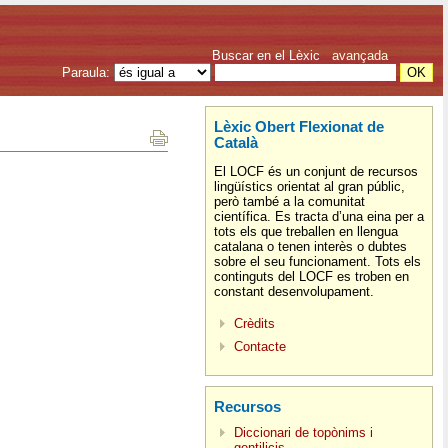
Buscar en el Lèxic
avançada
Paraula:
Lèxic Obert Flexionat de
Català
El LOCF és un conjunt de recursos
lingüístics orientat al gran públic,
però també a la comunitat
científica. Es tracta d’una eina per a
tots els que treballen en llengua
catalana o tenen interès o dubtes
sobre el seu funcionament. Tots els
continguts del LOCF es troben en
constant desenvolupament.
Crèdits
Contacte
Recursos
Diccionari de topònims i
gentilicis