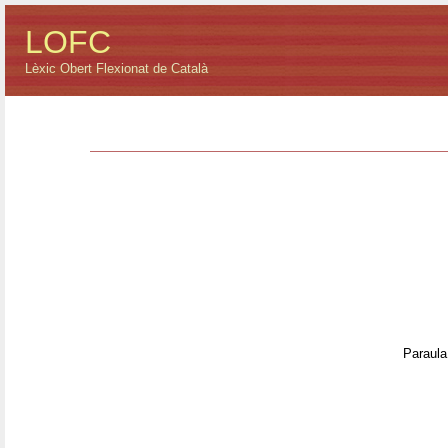
LOFC
Lèxic Obert Flexionat de Català
Paraula