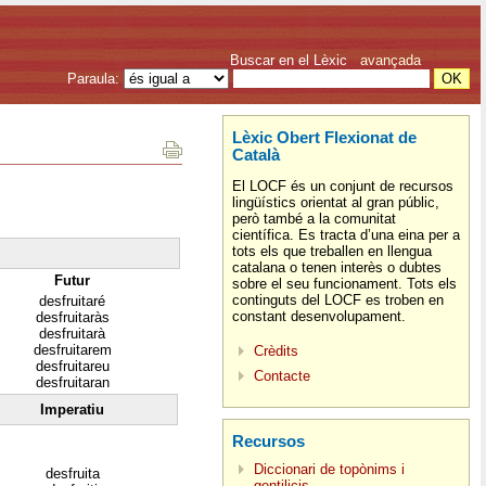
Buscar en el Lèxic
avançada
Paraula:
Lèxic Obert Flexionat de
Català
El LOCF és un conjunt de recursos
lingüístics orientat al gran públic,
però també a la comunitat
científica. Es tracta d’una eina per a
tots els que treballen en llengua
catalana o tenen interès o dubtes
Futur
sobre el seu funcionament. Tots els
continguts del LOCF es troben en
desfruitaré
constant desenvolupament.
desfruitaràs
desfruitarà
desfruitarem
Crèdits
desfruitareu
Contacte
desfruitaran
Imperatiu
Recursos
Diccionari de topònims i
desfruita
gentilicis