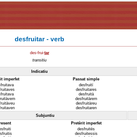
desfruitar - verb
des
·
frui
·
tar
transitiu
Indicatiu
it imperfet
Passat simple
fruitava
desfruití
fruitaves
desfruitares
fruitava
desfruità
ruitàvem
desfruitàrem
fruitàveu
desfruitàreu
fruitaven
desfruitaren
Subjuntiu
resent
Pretèrit imperfet
sfruiti
desfruités
sfruitis
desfruitessis