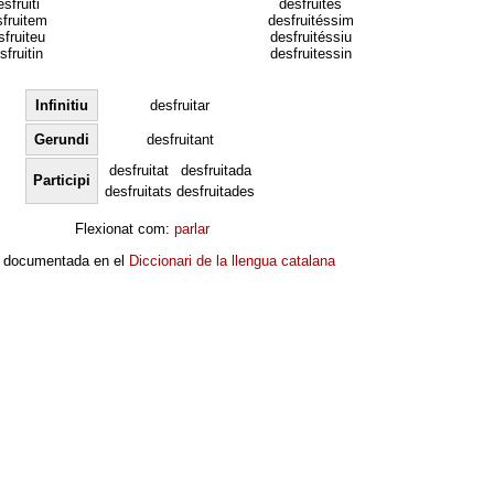
sfruiti
desfruités
sfruitem
desfruitéssim
sfruiteu
desfruitéssiu
sfruitin
desfruitessin
Infinitiu
desfruitar
Gerundi
desfruitant
desfruitat
desfruitada
Participi
desfruitats
desfruitades
Flexionat com:
parlar
 documentada en el
Diccionari de la llengua catalana