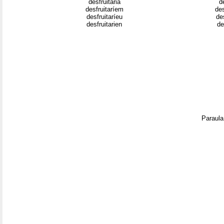
desfruitaria
de
desfruitaríem
de
desfruitaríeu
de
desfruitarien
de
Paraula