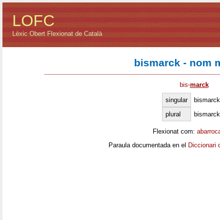
LOFC
Lèxic Obert Flexionat de Català
bismarck - nom 
bis
·
marck
singular
bismarck
plural
bismarck
Flexionat com:
abarroc
Paraula documentada en el
Diccionari 