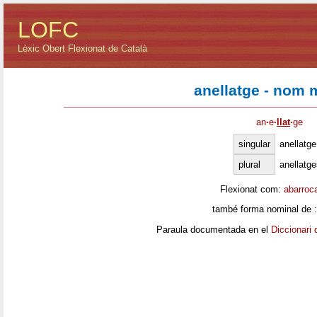
LOFC
Lèxic Obert Flexionat de Català
anellatge - nom 
an
·
e
·
llat
·
ge
singular
anellatge
plural
anellatg
Flexionat com:
abarroc
també forma nominal de 
Paraula documentada en el
Diccionari 