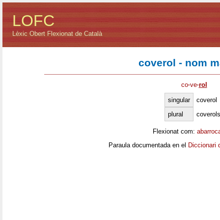
LOFC
Lèxic Obert Flexionat de Català
coverol - nom m
co
·
ve
·
rol
singular
coverol
plural
coverol
Flexionat com:
abarroc
Paraula documentada en el
Diccionari 