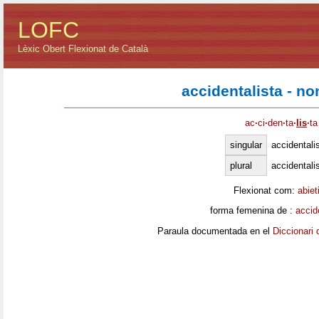
LOFC
Lèxic Obert Flexionat de Català
accidentalista - n
ac
·
ci
·
den
·
ta
·
lis
·
ta
singular
accidentali
plural
accidentali
Flexionat com:
abiet
forma femenina de :
accid
Paraula documentada en el
Diccionari 