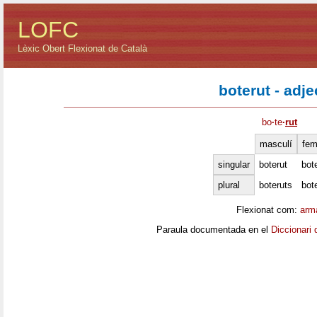
LOFC
Lèxic Obert Flexionat de Català
boterut - adje
bo
·
te
·
rut
masculí
fem
singular
boterut
bot
plural
boteruts
bot
Flexionat com:
arm
Paraula documentada en el
Diccionari 