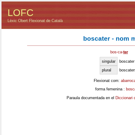
LOFC
Lèxic Obert Flexionat de Català
boscater - nom 
bos
·
ca
·
ter
singular
boscater
plural
boscater
Flexionat com:
abarroc
forma femenina :
bosc
Paraula documentada en el
Diccionari 