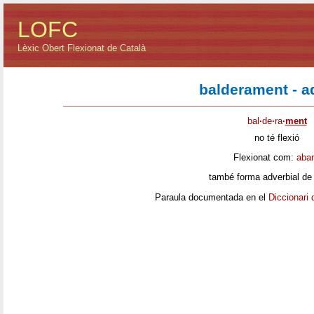
LOFC
Lèxic Obert Flexionat de Català
balderament - a
bal
·
de
·
ra
·
ment
no té flexió
Flexionat com:
aba
també forma adverbial de
Paraula documentada en el
Diccionari 