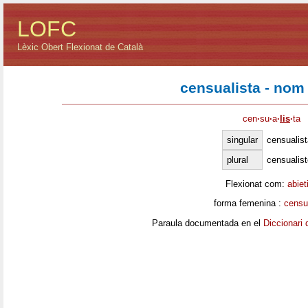
LOFC
Lèxic Obert Flexionat de Català
censualista - nom
cen
·
su
·
a
·
lis
·
ta
singular
censualist
plural
censualis
Flexionat com:
abiet
forma femenina :
censu
Paraula documentada en el
Diccionari 