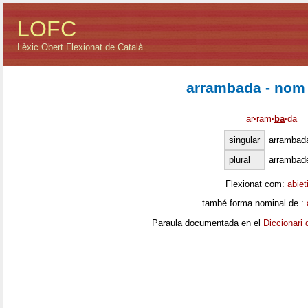
LOFC
Lèxic Obert Flexionat de Català
arrambada - nom
ar
·
ram
·
ba
·
da
singular
arrambad
plural
arrambad
Flexionat com:
abiet
també forma nominal de :
Paraula documentada en el
Diccionari 