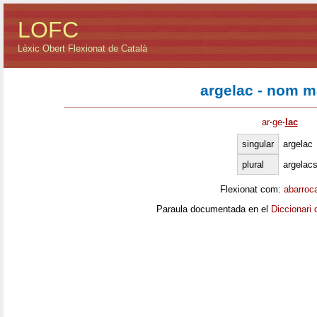
LOFC
Lèxic Obert Flexionat de Català
argelac - nom m
ar
·
ge
·
lac
singular
argelac
plural
argelac
Flexionat com:
abarroc
Paraula documentada en el
Diccionari 