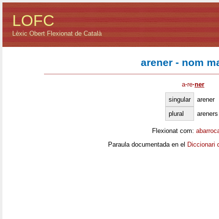
LOFC
Lèxic Obert Flexionat de Català
arener - nom m
a
·
re
·
ner
singular
arener
plural
areners
Flexionat com:
abarroc
Paraula documentada en el
Diccionari 