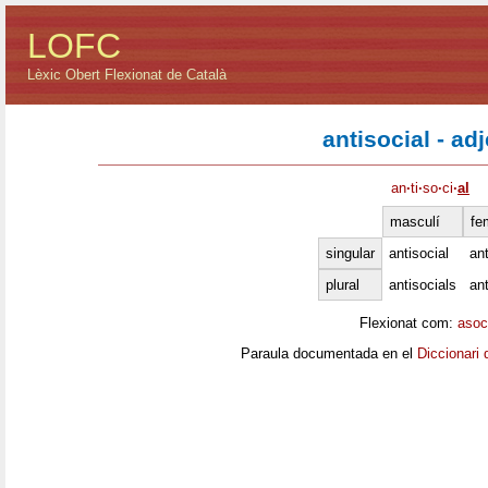
LOFC
Lèxic Obert Flexionat de Català
antisocial - adj
an
·
ti
·
so
·
ci
·
al
masculí
fe
singular
antisocial
ant
plural
antisocials
ant
Flexionat com:
asoc
Paraula documentada en el
Diccionari 