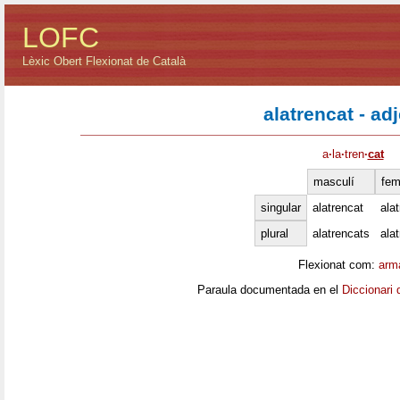
LOFC
Lèxic Obert Flexionat de Català
alatrencat - adj
a
·
la
·
tren
·
cat
masculí
fem
singular
alatrencat
ala
plural
alatrencats
ala
Flexionat com:
arm
Paraula documentada en el
Diccionari 