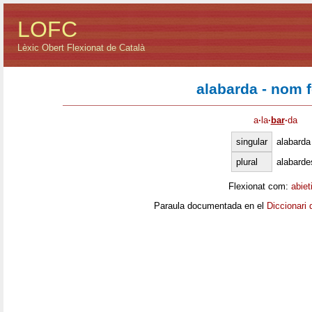
LOFC
Lèxic Obert Flexionat de Català
alabarda - nom 
a
·
la
·
bar
·
da
singular
alabarda
plural
alabarde
Flexionat com:
abiet
Paraula documentada en el
Diccionari 