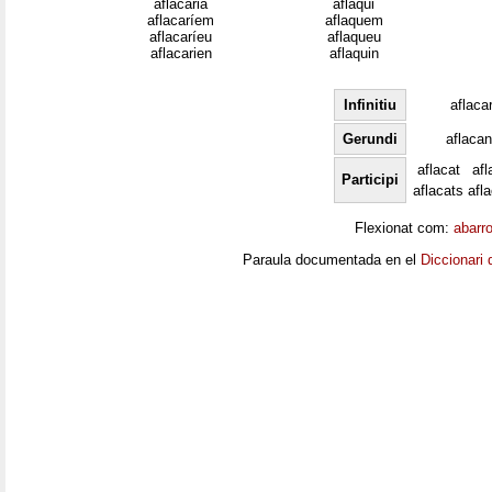
aflacaria
aflaqui
aflacaríem
aflaquem
aflacaríeu
aflaqueu
aflacarien
aflaquin
Infinitiu
aflaca
Gerundi
aflacan
aflacat
afl
Participi
aflacats
afl
Flexionat com:
abarr
Paraula documentada en el
Diccionari 