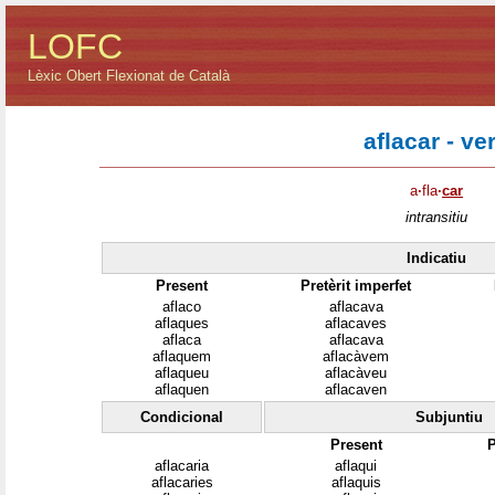
LOFC
Lèxic Obert Flexionat de Català
aflacar - ve
a
·
fla
·
car
intransitiu
Indicatiu
Present
Pretèrit imperfet
aflaco
aflacava
aflaques
aflacaves
aflaca
aflacava
aflaquem
aflacàvem
aflaqueu
aflacàveu
aflaquen
aflacaven
Condicional
Subjuntiu
Present
P
aflacaria
aflaqui
aflacaries
aflaquis