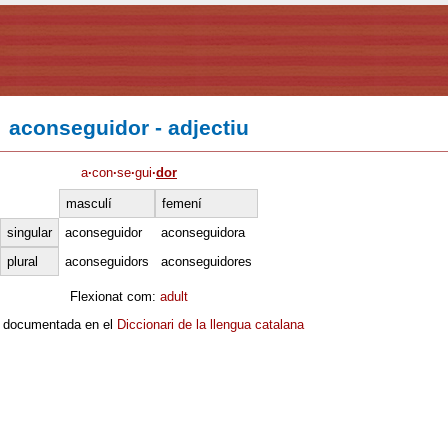
aconseguidor - adjectiu
a
·
con
·
se
·
gui
·
dor
masculí
femení
singular
aconseguidor
aconseguidora
plural
aconseguidors
aconseguidores
Flexionat com:
adult
 documentada en el
Diccionari de la llengua catalana