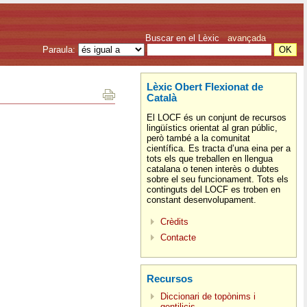
Buscar en el Lèxic
avançada
Paraula:
Lèxic Obert Flexionat de
Català
El LOCF és un conjunt de recursos
lingüístics orientat al gran públic,
però també a la comunitat
científica. Es tracta d’una eina per a
tots els que treballen en llengua
catalana o tenen interès o dubtes
sobre el seu funcionament. Tots els
continguts del LOCF es troben en
constant desenvolupament.
Crèdits
Contacte
Recursos
Diccionari de topònims i
gentilicis