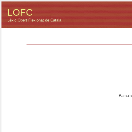
LOFC
Lèxic Obert Flexionat de Català
Paraula