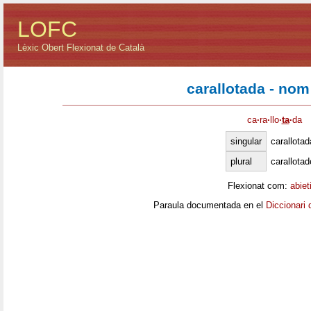
LOFC
Lèxic Obert Flexionat de Català
carallotada - nom
ca
·
ra
·
llo
·
ta
·
da
singular
carallotad
plural
carallotad
Flexionat com:
abiet
Paraula documentada en el
Diccionari 