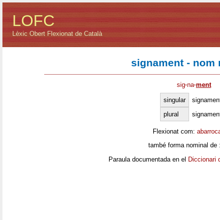
LOFC
Lèxic Obert Flexionat de Català
signament - nom 
sig
·
na
·
ment
singular
signamen
plural
signamen
Flexionat com:
abarroc
també forma nominal de 
Paraula documentada en el
Diccionari 