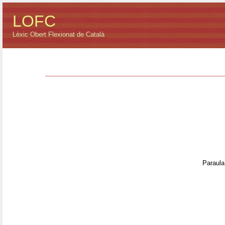
LOFC
Lèxic Obert Flexionat de Català
Paraula