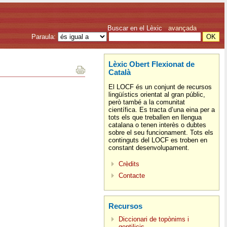
Buscar en el Lèxic
avançada
Paraula:
Lèxic Obert Flexionat de
Català
El LOCF és un conjunt de recursos
lingüístics orientat al gran públic,
però també a la comunitat
científica. Es tracta d’una eina per a
tots els que treballen en llengua
catalana o tenen interès o dubtes
sobre el seu funcionament. Tots els
continguts del LOCF es troben en
constant desenvolupament.
Crèdits
Contacte
Recursos
Diccionari de topònims i
gentilicis