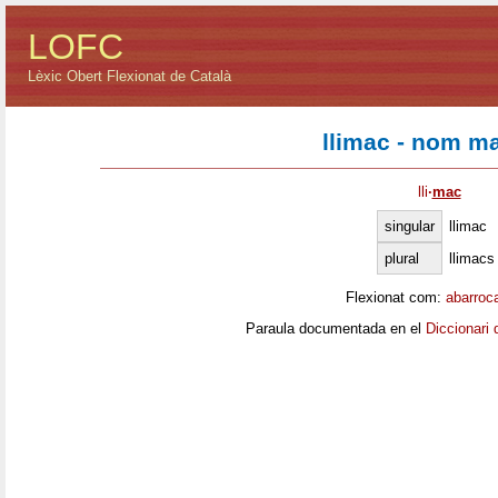
LOFC
Lèxic Obert Flexionat de Català
llimac - nom ma
lli
·
mac
singular
llimac
plural
llimacs
Flexionat com:
abarroc
Paraula documentada en el
Diccionari 