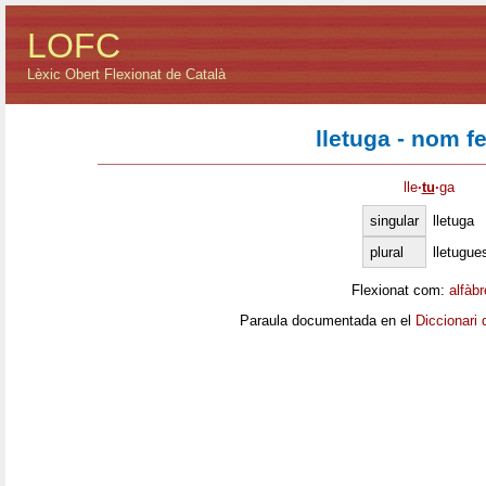
LOFC
Lèxic Obert Flexionat de Català
lletuga - nom f
lle
·
tu
·
ga
singular
lletuga
plural
lletugue
Flexionat com:
alfàb
Paraula documentada en el
Diccionari 