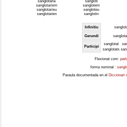
sanglotaria
sangloti
sanglotaríem
sanglotem
sanglotaríeu
sangloteu
sanglotarien
sanglotin
Infinitiu
sanglot
Gerundi
sanglota
sanglotat
sa
Participi
sanglotats
san
Flexionat com:
parl
forma nominal :
sanglo
Paraula documentada en el
Diccionari 