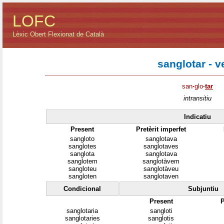
LOFC
Lèxic Obert Flexionat de Català
sanglotar - v
san
·
glo
·
tar
intransitiu
Indicatiu
Present
Pretèrit imperfet
sangloto
sanglotava
sanglotes
sanglotaves
sanglota
sanglotava
sanglotem
sanglotàvem
sangloteu
sanglotàveu
sangloten
sanglotaven
Condicional
Subjuntiu
Present
P
sanglotaria
sangloti
sanglotaries
sanglotis