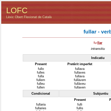
LOFC
Lèxic Obert Flexionat de Català
fullar - ver
fu
·
llar
intransitiu
Indicatiu
Present
Pretèrit imperfet
fullo
fullava
fulles
fullaves
fulla
fullava
fullem
fullàvem
fulleu
fullàveu
fullen
fullaven
Condicional
Subjuntiu
Present
P
fullaria
fulli
fullaries
fullis