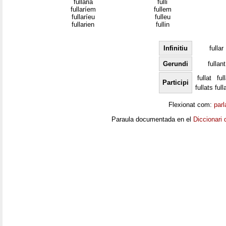
fullaria
fulli
fullaríem
fullem
fullaríeu
fulleu
fullarien
fullin
Infinitiu
fullar
Gerundi
fullant
fullat
ful
Participi
fullats
ful
Flexionat com:
parl
Paraula documentada en el
Diccionari 