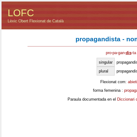
LOFC
Lèxic Obert Flexionat de Català
propagandista - no
pro
·
pa
·
gan
·
dis
·
ta
singular
propagandi
plural
propagandi
Flexionat com:
abiet
forma femenina :
propag
Paraula documentada en el
Diccionari 