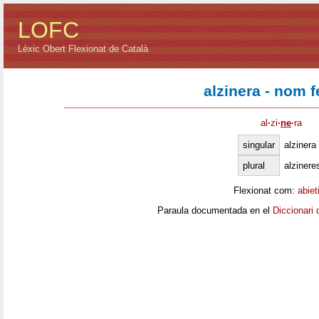
LOFC
Lèxic Obert Flexionat de Català
alzinera - nom 
al
·
zi
·
ne
·
ra
singular
alzinera
plural
alzinere
Flexionat com:
abiet
Paraula documentada en el
Diccionari 