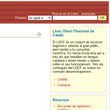
Buscar en el Lèxic
avançada
Paraula:
Lèxic Obert Flexionat de
Català
El LOCF és un conjunt de recursos
lingüístics orientat al gran públic,
però també a la comunitat
científica. Es tracta d’una eina per a
tots els que treballen en llengua
catalana o tenen interès o dubtes
sobre el seu funcionament. Tots els
continguts del LOCF es troben en
constant desenvolupament.
Crèdits
Contacte
Recursos
Diccionari de topònims i
gentilicis