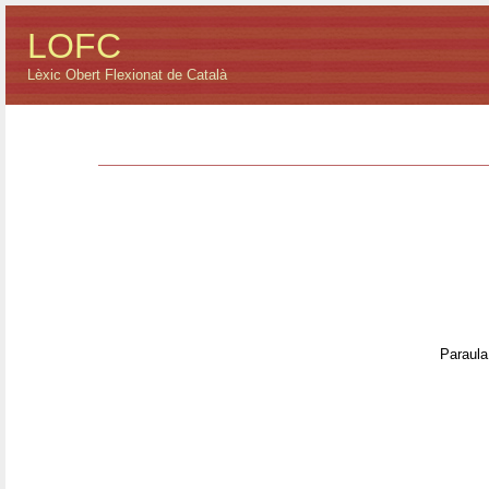
LOFC
Lèxic Obert Flexionat de Català
Paraula