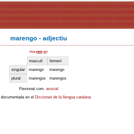
marengo - adjectiu
ma
·
ren
·
go
masculí
femení
singular
marengo
marengo
plural
marengos
marengos
Flexionat com:
asocial
 documentada en el
Diccionari de la llengua catalana