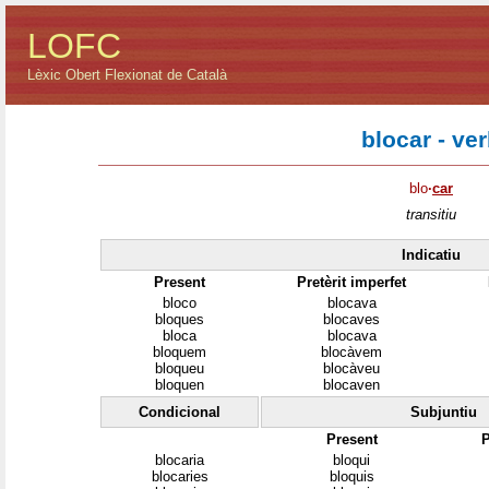
LOFC
Lèxic Obert Flexionat de Català
blocar - ve
blo
·
car
transitiu
Indicatiu
Present
Pretèrit imperfet
bloco
blocava
bloques
blocaves
bloca
blocava
bloquem
blocàvem
bloqueu
blocàveu
bloquen
blocaven
Condicional
Subjuntiu
Present
P
blocaria
bloqui
blocaries
bloquis