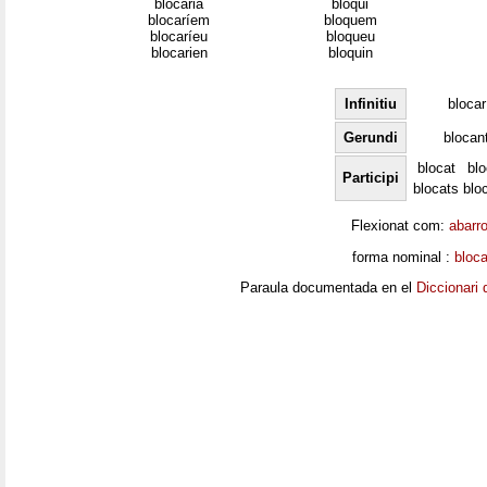
blocaria
bloqui
blocaríem
bloquem
blocaríeu
bloqueu
blocarien
bloquin
Infinitiu
blocar
Gerundi
blocan
blocat
bl
Participi
blocats
blo
Flexionat com:
abarr
forma nominal :
bloc
Paraula documentada en el
Diccionari 