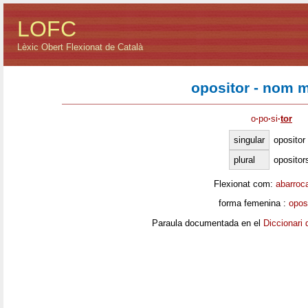
LOFC
Lèxic Obert Flexionat de Català
opositor - nom 
o
·
po
·
si
·
tor
singular
opositor
plural
opositor
Flexionat com:
abarroc
forma femenina :
opos
Paraula documentada en el
Diccionari 