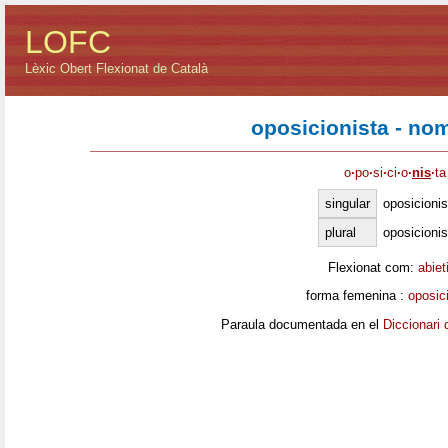
LOFC
Lèxic Obert Flexionat de Català
oposicionista - no
o
·
po
·
si
·
ci
·
o
·
nis
·
ta
singular
oposicionis
plural
oposicioni
Flexionat com:
abiet
forma femenina :
oposic
Paraula documentada en el
Diccionari 