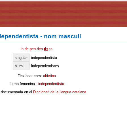
dependentista - nom masculí
in
·
de
·
pen
·
den
·
tis
·
ta
singular
independentista
plural
independentistes
Flexionat com:
abietina
forma femenina :
independentista
 documentada en el
Diccionari de la llengua catalana