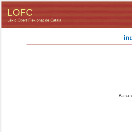
LOFC
Lèxic Obert Flexionat de Català
in
Paraula