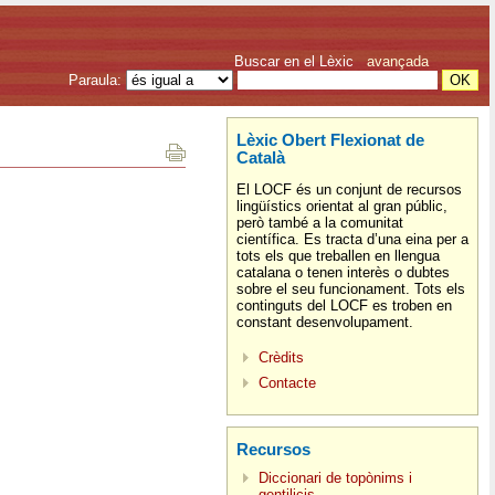
Buscar en el Lèxic
avançada
Paraula:
Lèxic Obert Flexionat de
Català
El LOCF és un conjunt de recursos
lingüístics orientat al gran públic,
però també a la comunitat
científica. Es tracta d’una eina per a
tots els que treballen en llengua
catalana o tenen interès o dubtes
sobre el seu funcionament. Tots els
continguts del LOCF es troben en
constant desenvolupament.
Crèdits
Contacte
Recursos
Diccionari de topònims i
gentilicis