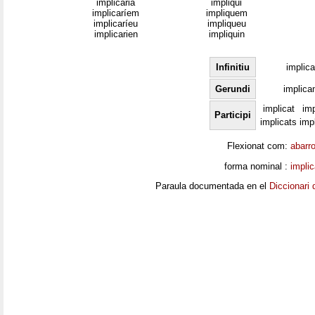
implicaria
impliqui
implicaríem
impliquem
implicaríeu
impliqueu
implicarien
impliquin
Infinitiu
implica
Gerundi
implica
implicat
imp
Participi
implicats
imp
Flexionat com:
abarr
forma nominal :
implic
Paraula documentada en el
Diccionari 