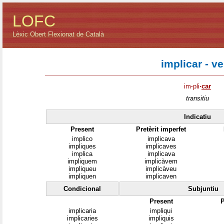
LOFC
Lèxic Obert Flexionat de Català
implicar - v
im
·
pli
·
car
transitiu
Indicatiu
Present
Pretèrit imperfet
implico
implicava
impliques
implicaves
implica
implicava
impliquem
implicàvem
impliqueu
implicàveu
impliquen
implicaven
Condicional
Subjuntiu
Present
P
implicaria
impliqui
implicaries
impliquis