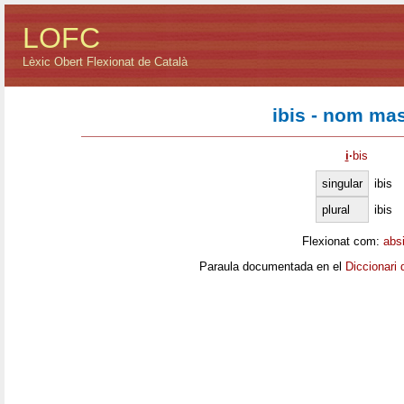
LOFC
Lèxic Obert Flexionat de Català
ibis - nom mas
i
·
bis
singular
ibis
plural
ibis
Flexionat com:
abs
Paraula documentada en el
Diccionari 