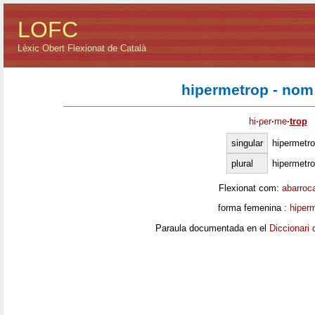
LOFC
Lèxic Obert Flexionat de Català
hipermetrop - nom
hi
·
per
·
me
·
trop
singular
hipermetr
plural
hipermetr
Flexionat com:
abarroc
forma femenina :
hiper
Paraula documentada en el
Diccionari 