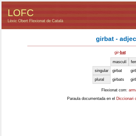
LOFC
Lèxic Obert Flexionat de Català
girbat - adjec
gir
·
bat
masculí
fe
singular
girbat
gir
plural
girbats
gi
Flexionat com:
arm
Paraula documentada en el
Diccionari 