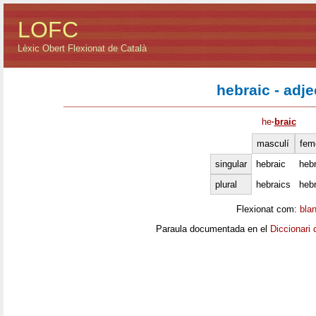
LOFC
Lèxic Obert Flexionat de Català
hebraic - adje
he
·
braic
masculí
fem
singular
hebraic
hebr
plural
hebraics
heb
Flexionat com:
bla
Paraula documentada en el
Diccionari 