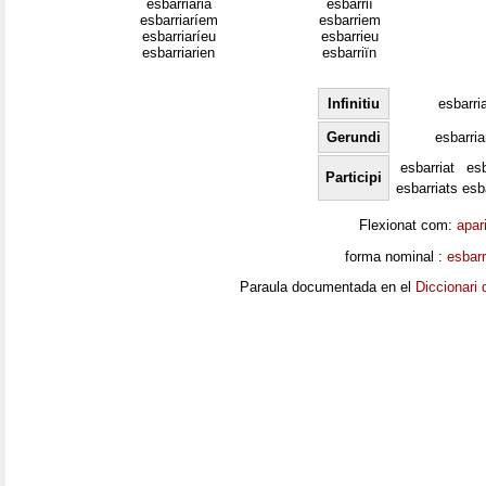
esbarriaria
esbarriï
esbarriaríem
esbarriem
esbarriaríeu
esbarrieu
esbarriarien
esbarriïn
Infinitiu
esbarri
Gerundi
esbarria
esbarriat
esb
Participi
esbarriats
esb
Flexionat com:
apar
forma nominal :
esbarr
Paraula documentada en el
Diccionari 