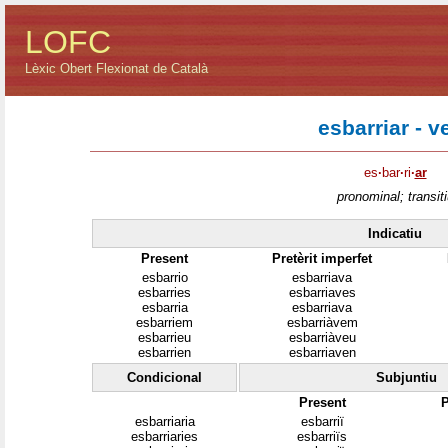
LOFC
Lèxic Obert Flexionat de Català
esbarriar - v
es
·
bar
·
ri
·
ar
pronominal; transiti
Indicatiu
Present
Pretèrit imperfet
esbarrio
esbarriava
esbarries
esbarriaves
esbarria
esbarriava
esbarriem
esbarriàvem
esbarrieu
esbarriàveu
esbarrien
esbarriaven
Condicional
Subjuntiu
Present
P
esbarriaria
esbarriï
esbarriaries
esbarriïs